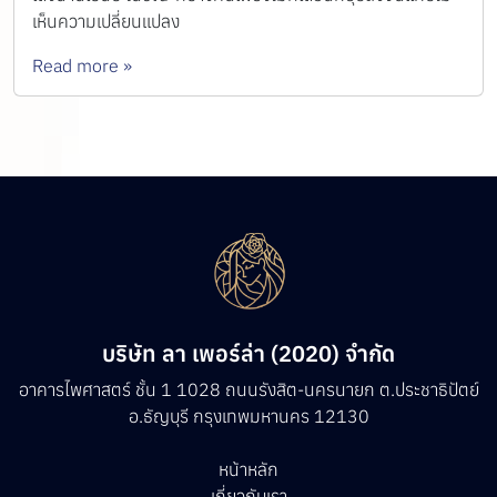
เห็นความเปลี่ยนแปลง
Read more »
บริษัท ลา เพอร์ล่า (2020) จำกัด
อาคารไพศาสตร์ ชั้น 1 1028 ถนนรังสิต-นครนายก ต.ประชาธิปัตย์
อ.ธัญบุรี กรุงเทพมหานคร 12130
หน้าหลัก
เกี่ยวกับเรา