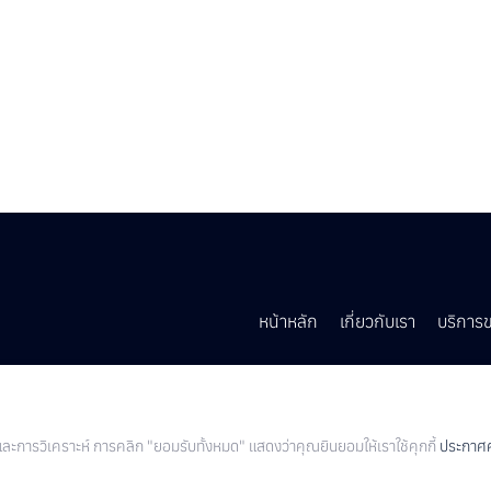
หน้าหลัก
เกี่ยวกับเรา
บริการ
Facebook
Follow Us
 และการวิเคราะห์ การคลิก "ยอมรับทั้งหมด" แสดงว่าคุณยินยอมให้เราใช้คุกกี้
ประกาศค
Copyright ©
2026 La Ferly Clinic