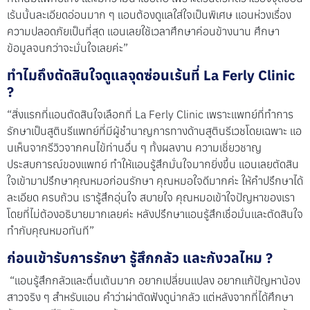
เร้นนั้นละเอียดอ่อนมาก ๆ แอนต้องดูแลใส่ใจเป็นพิเศษ แอนห่วงเรื่อง
ความปลอดภัยเป็นที่สุด แอนเลยใช้เวลาศึกษาค่อนข้างนาน ศึกษา
ข้อมูลจนกว่าจะมั่นใจเลยค่ะ”
ทำไมถึงตัดสินใจดูแลจุดซ่อนเร้นที่ La Ferly Clinic
?
“สิ่งแรกที่แอนตัดสินใจเลือกที่ La Ferly Clinic เพราะแพทย์ที่ทำการ
รักษาเป็นสูตินรีแพทย์ที่มีผู้ชำนาญการทางด้านสูตินรีเวชโดยเฉพาะ แอ
นเห็นจากรีวิวจากคนไข้ท่านอื่น ๆ ทั้งผลงาน ความเชี่ยวชาญ
ประสบการณ์ของแพทย์ ทำให้แอนรู้สึกมั่นใจมากยิ่งขึ้น แอนเลยตัดสิน
ใจเข้ามาปรึกษาคุณหมอก่อนรักษา คุณหมอใจดีมากค่ะ ให้คำปรึกษาได้
ละเอียด ครบถ้วน เรารู้สึกอุ่นใจ สบายใจ คุณหมอเข้าใจปัญหาของเรา
โดยที่ไม่ต้องอธิบายมากเลยค่ะ หลังปรึกษาแอนรู้สึกเชื่อมั่นและตัดสินใจ
ทำกับคุณหมอทันที”
ก่อนเข้ารับการรักษา รู้สึกกลัว และกังวลไหม ?
“แอนรู้สึกกลัวและตื่นเต้นมาก อยากเปลี่ยนแปลง อยากแก้ปัญหาน้อง
สาวจริง ๆ สำหรับแอน คำว่าผ่าตัดฟังดูน่ากลัว แต่หลังจากที่ได้ศึกษา