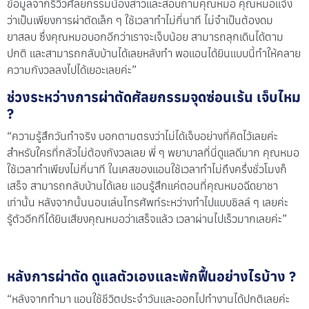
ข้อมูลจากรีวิวศัลยกรรมน้องสาวและสอบถามคุณหมอ คุณหมอแจ้ง
ว่าเป็นเพียงการผ่าตัดเล็ก ๆ ใช้เวลาทำไม่กี่นาที ไม่จำเป็นต้องดม
ยาสลบ ซึ่งคุณหมอบอกอีกว่าเราจะเจ็บน้อย สามารถลุกเดินได้ตาม
ปกติ และสามารถกลับบ้านได้เลยหลังทำ พอแอนได้ยินแบบนี้ทำให้คลาย
ความกังวลลงไปได้เยอะเลยค่ะ”
ช่วงระหว่างการผ่าตัดศัลยกรรมจุดซ่อนเร้น เจ็บไหม
?
“ความรู้สึกวันทำจริง บอกตามตรงว่าไม่ได้เจ็บอย่างที่คิดไว้เลยค่ะ
สำหรับใครที่กลัวไม่ต้องกังวลเลย พี่ ๆ พยาบาลที่นี่ดูแลดีมาก คุณหมอ
ใช้เวลาทำเพียงไม่กี่นาที ในเคสของแอนใช้เวลาทำไม่ถึงครึ่งชั่วโมงก็
เสร็จ สามารถกลับบ้านได้เลย แอนรู้สึกแค่ตอนที่คุณหมอฉีดยาชา
เท่านั้น หลังจากนั้นนอนเล่นโทรศัพท์ระหว่างทำไปแบบชิลล์ ๆ เลยค่ะ
รู้ตัวอีกทีได้ยินเสียงคุณหมอว่าเสร็จแล้ว เวลาผ่านไปเร็วมากเลยค่ะ”
หลังการผ่าตัด ดูแลตัวเองและพักฟื้นอย่างไรบ้าง ?
“หลังจากทำมา แอนใช้ชีวิตประจำวันเเละออกไปทำงานได้ปกติเลยค่ะ