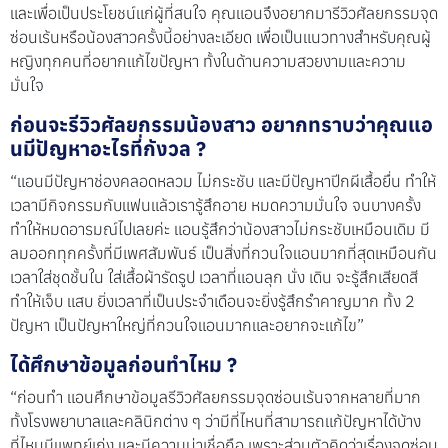
และเพื่อเป็นประโยชน์แก่ผู้ที่สนใจ คุณแอนจึงอยากมารีวิวศัลยกรรมจุด
ซ่อนเร้นหรือน้องสาวครั้งนี้อย่างละเอียด เพื่อเป็นแนวทางสำหรับคุณผู้
หญิงทุกคนที่อยากแก้ไขปัญหา ทั้งในด้านความสวยงามและความ
มั่นใจ
ก่อนจะรีวิวศัลยกรรมน้องสาว อยากทราบว่าคุณแอ
นมีปัญหาอะไรที่กังวล ?
“แอนมีปัญหาช่องคลอดหลวม ไม่กระชับ และมีปัญหาปีกผีเสื้อยื่น ทำให้
เวลามีกิจกรรมกับแฟนแล้วเรารู้สึกอาย หมดความมั่นใจ จนบางครั้ง
ทำให้หมดอารมณ์ไปเลยค่ะ แอนรู้สึกว่าน้องสาวไม่กระชับเหมือนเดิม มี
ลมออกทุกครั้งที่มีเพศสัมพันธ์ เป็นสิ่งที่กวนใจแอนมากที่สุดเหมือนกัน
เวลาใส่ชุดชั้นใน ใส่เสื้อผ้ารัดรูป เวลาที่แอนลุก นั่ง เดิน จะรู้สึกเสียดสี
ทำให้เจ็บ แสบ ยิ่งเวลาที่เป็นประจำเดือนจะยิ่งรู้สึกรำคาญมาก ทั้ง 2
ปัญหา เป็นปัญหาใหญ่ที่กวนใจแอนมากและอยากจะแก้ไข”
ได้ศึกษาข้อมูลก่อนทำไหม ?
“ก่อนทำ แอนศึกษาข้อมูลรีวิวศัลยกรรมจุดซ่อนเร้นจากหลายที่มาก
ทั้งโรงพยาบาลและคลินิกต่าง ๆ ว่ามีที่ไหนที่สามารถแก้ปัญหาได้บ้าง
ที่ไหนมีแพทย์เก่ง และมีความน่าเชื่อถือ เพราะส่วนตัวคิดว่าเรื่องจุดซ่อน