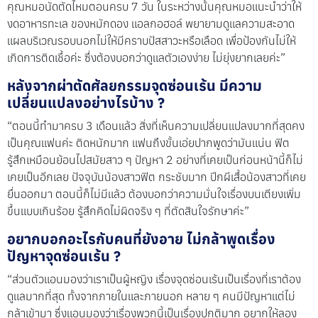
คุณหมอนัดตัดไหมตอนครบ 7 วัน ในระหว่างนั้นคุณหมอแนะนำว่าให้
งดอาหารทะเล ของหมักดอง แอลกอฮอล์ พยายามดูเเลความสะอาด
แผลบริเวณรอบนอกไม่ให้มีคราบปัสสาวะหรือเลือด เพื่อป้องกันไม่ให้
เกิดการติดเชื้อค่ะ ซึ่งต้องบอกว่าดูแลตัวเองง่าย ไม่ยุ่งยากเลยค่ะ”
หลังจากผ่าตัดศัลยกรรมจุดซ่อนเร้น มีความ
เปลี่ยนแปลงอย่างไรบ้าง ?
“ตอนนี้ทำมาครบ 3 เดือนแล้ว สิ่งที่เห็นความเปลี่ยนแปลงมากที่สุดคง
เป็นคุณแฟนค่ะ ติดหนักมาก แฟนถึงขั้นเอ่ยปากพูดว่ามันแน่น ฟิต
รู้สึกเหมือนย้อนไปสมัยสาว ๆ ปัญหา 2 อย่างที่เคยเป็นก่อนหน้านี้ก็ไม่
เคยเป็นอีกเลย ปัจจุบันน้องสาวฟิต กระชับมาก ปีกผีเสื้อน้องสาวที่เคย
ยื่นออกมา ตอนนี้ก็ไม่มีแล้ว ต้องบอกว่าความมั่นใจเรื่องบนเตียงเพิ่ม
ขึ้นแบบเกินร้อย รู้สึกคิดไม่ผิดจริง ๆ ที่ตัดสินใจรักษาค่ะ”
อยากบอกอะไรกับคนที่ยังอาย ไม่กล้าพูดเรื่อง
ปัญหาจุดซ่อนเร้น ?
“ส่วนตัวแอนมองว่าเราเป็นผู้หญิง เรื่องจุดซ่อนเร้นเป็นเรื่องที่เราต้อง
ดูแลมากที่สุด ทั้งจากภายในและภายนอก หลาย ๆ คนมีปัญหาแต่ไม่
กล้าเข้ามา ซึ่งแอนมองว่าเรื่องพวกนี้เป็นเรื่องปกติมาก อยากให้ลอง