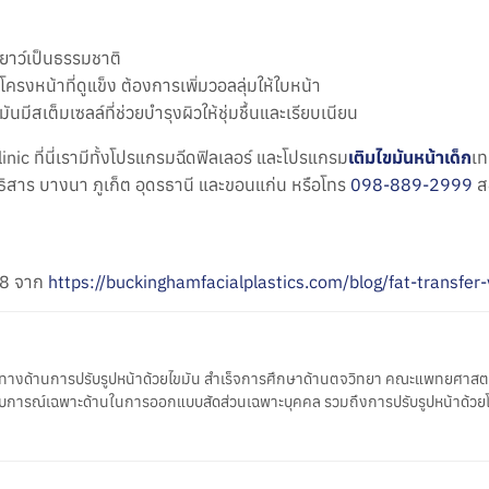
ยาว์เป็นธรรมชาติ
โครงหน้าที่ดูแข็ง ต้องการเพิ่มวอลลุ่มให้ใบหน้า
ันมีสเต็มเซลล์ที่ช่วยบำรุงผิวให้ชุ่มชื้นและเรียบเนียน
nic ที่นี่เรามีทั้งโปรแกรมฉีดฟิลเลอร์ และโปรแกรม
เติมไขมันหน้าเด็ก
เท
 สุทธิสาร บางนา ภูเก็ต อุดรธานี และขอนแก่น หรือโทร
098-889-2999
ส
568 จาก
https://buckinghamfacialplastics.com/blog/fat-transfer-
ะทางด้านการปรับรูปหน้าด้วยไขมัน สำเร็จการศึกษาด้านตจวิทยา คณะแพทยศาสตร
สบการณ์เฉพาะด้านในการออกแบบสัดส่วนเฉพาะบุคคล รวมถึงการปรับรูปหน้าด้วยโบท็