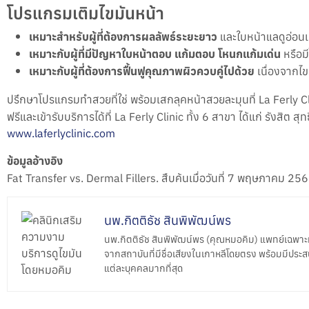
โปรแกรมเติมไขมันหน้า
เหมาะสำหรับผู้ที่ต้องการผลลัพธ์ระยะยาว
และใบหน้าแลดูอ่อนเ
เหมาะกับผู้ที่มีปัญหาใบหน้าตอบ แก้มตอบ โหนกแก้มเด่น
หรือมี
เหมาะกับผู้ที่ต้องการฟื้นฟูคุณภาพผิวควบคู่ไปด้วย
เนื่องจากไขม
ปรึกษาโปรแกรมทำสวยที่ใช่ พร้อมเสกลุคหน้าสวยละมุนที่ La Ferly Cli
ฟรีและเข้ารับบริการได้ที่ La Ferly Clinic ทั้ง 6 สาขา ได้แก่ รังสิต
www.laferlyclinic.com
ข้อมูลอ้างอิง
Fat Transfer vs. Dermal Fillers. สืบค้นเมื่อวันที่ 7 พฤษภาคม 2
นพ.กิตติธัช สินพิพัฒน์พร
นพ.กิตติธัช สินพิพัฒน์พร (คุณหมอคิม) แพทย์เฉพา
จากสถาบันที่มีชื่อเสียงในเกาหลีโดยตรง พร้อมมีประ
แต่ละบุคคลมากที่สุด