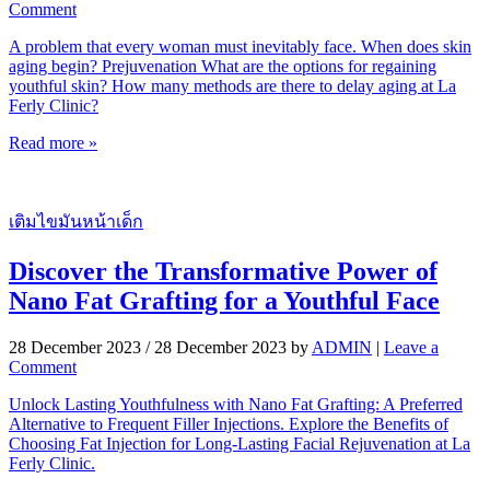
Comment
A problem that every woman must inevitably face. When does skin
aging begin? Prejuvenation What are the options for regaining
youthful skin? How many methods are there to delay aging at La
Ferly Clinic?
Read more »
เติมไขมันหน้าเด็ก
Discover the Transformative Power of
Nano Fat Grafting for a Youthful Face
28 December 2023
/
28 December 2023
by
ADMIN
|
Leave a
Comment
Unlock Lasting Youthfulness with Nano Fat Grafting: A Preferred
Alternative to Frequent Filler Injections. Explore the Benefits of
Choosing Fat Injection for Long-Lasting Facial Rejuvenation at La
Ferly Clinic.