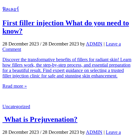
ฟิลเลอร์
First filler injection What do you need to
know?
28 December 2023
/
28 December 2023
by
ADMIN
|
Leave a
Comment
Discover the transformative benefits of fillers for radiant skin! Learn
how fillers work, the step-by-step process, and essential preparation
for a beautiful result. Find expert guidance on selecting a trusted
filler injection clinic for safe and stunning skin enhancement.
Read more »
Uncategorized
What is Prejuvenation?
28 December 2023
/
28 December 2023
by
ADMIN
|
Leave a