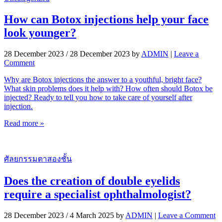
How can Botox injections help your face
look younger?
28 December 2023
/
28 December 2023
by
ADMIN
|
Leave a
Comment
Why are Botox injections the answer to a youthful, bright face?
What skin problems does it help with? How often should Botox be
injected? Ready to tell you how to take care of yourself after
injection.
Read more »
ศัลยกรรมตาสองชั้น
Does the creation of double eyelids
require a specialist ophthalmologist?
28 December 2023
/
4 March 2025
by
ADMIN
|
Leave a Comment