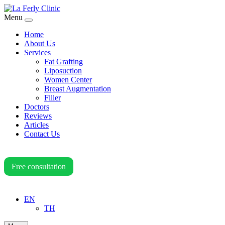
Menu
Home
About Us
Services
Fat Grafting
Liposuction
Women Center
Breast Augmentation
Filler
Doctors
Reviews
Articles
Contact Us
Free consultation
EN
TH