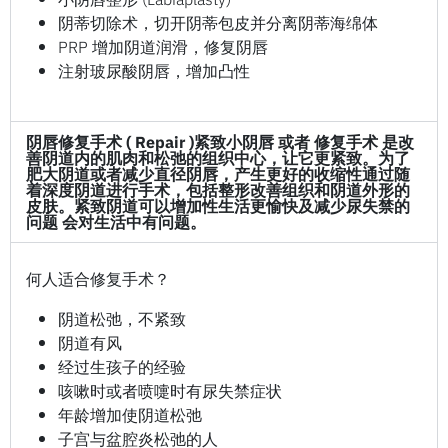
阴蒂切除术，切开阴蒂包皮并分离阴蒂海绵体
PRP 增加阴道润滑，修复阴唇
注射玻尿酸阴唇，增加凸性
阴唇修复手术 ( Repair )
紧致小阴唇 或者 修复手术 是改
善阴道内的肌肉和松弛的组织中心，让它更紧致。为了
肥大阴道或者减少直径阴唇，产生更好的收缩性通过随
着深度阴道进行手术，包括整形改善组织和阴道外形的
皮肤。紧致阴道可以增加性生活更愉快及减少尿失禁的
问题 会对生活中有问题。
何人适合修复手术？
阴道松弛，不紧致
阴道有风
经过生孩子的经验
咳嗽时或者喷嚏时有尿失禁症状
年龄增加使阴道松弛
子宫与盆腔炎松弛的人