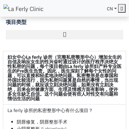
Me
CN
项目类型
妇女中心
La ferly 诊所（完整私密整形中心）增加女生的
自信及响应女生的性兴奋时通过设计的医疗程序决绝女
性私密的问题，每个项目都由La ferly 诊所妇产科专业医
生的Pre医生负责。因此，医生深刻了解每个女性的问
题，可以直接和轻柔地决绝问题。私密整形是在泰国和
外国比较流行，因为私密问题算是自然的事情，当出现
问题的时候，就应该立刻决绝问题，如果没有立刻决
绝，后来会对健康方面、生理及情感方面有影响，使许
多女生缺乏自信。这个问题会使有些人对性交有问题和
情侣生活的问题
La ferly 诊所的私密整形中心有什么项目？
阴唇修复，阴唇整形手术
小阴唇整形 (Labiaplasty)