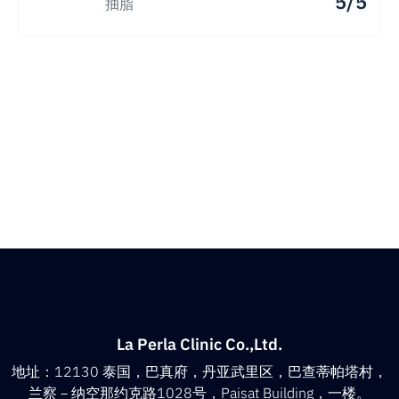
5/5
抽脂
La Perla Clinic Co.,Ltd.
地址：12130 泰国，巴真府，丹亚武里区，巴查蒂帕塔村，
兰察－纳空那约克路1028号，Paisat Building，一楼。