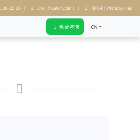
11.00-20.00
|
Line : @Laferlyclinic
|
TikTok : @laferlyclinic
免费咨询
CN