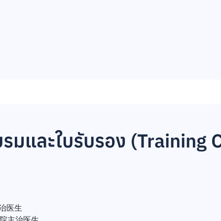
มและใบรับรอง (Training Ce
院主治医生
n 医院主治医生